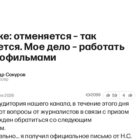
же: отменяется – так
тся. Мое дело – работать
нофильмами
др Сокуров
ссёр
2099
ля 2026
59
4
дитория нашего канала, в течение этого дня
т вопросы от журналистов в связи с призом
ден обратиться со следующим
ем.
ельно… я получил официальное письмо от Н.С.