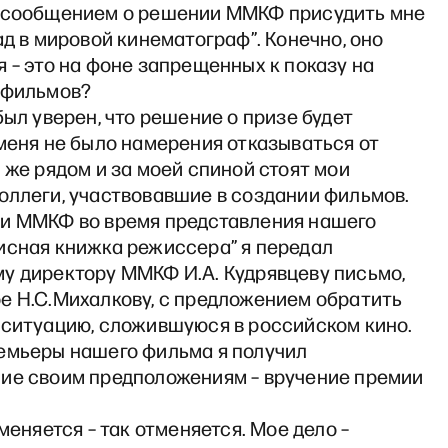
 сообщением о решении ММКФ присудить мне
ад в мировой кинематограф”. Конечно, оно
 – это на фоне запрещенных к показу на
 фильмов?
был уверен, что решение о призе будет
меня не было намерения отказываться от
 же рядом и за моей спиной стоят мои
оллеги, участвовавшие в создании фильмов.
и ММКФ во время представления нашего
исная книжка режиссера” я передал
у директору ММКФ И.А. Кудрявцеву письмо,
е Н.С.Михалкову, с предложением обратить
 ситуацию, сложившуюся в российском кино.
емьеры нашего фильма я получил
ие своим предположениям – вручение премии
тменяется – так отменяется. Мое дело –