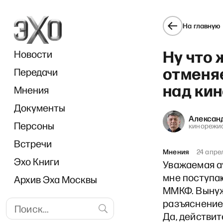
На главную
Ну что 
Новости
отменяе
Передачи
над ки
Мнения
Документы
Алексан
Персоны
кинорежи
Встречи
Мнения
24 апре
Эхо Книги
Уважаемая ау
мне поступаю
Архив Эха Москвы
ММКФ. Вынуж
разъяснени
Да, действит