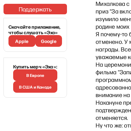
Михалкова с
Поддержать
приз “За вкл
изумило меня
родине моих
Скачайте приложение,
чтобы слушать «Эхо»
Я почему-то 
Apple
Google
отменено. У 
награды. Все
уважаемые к
На церемони
Купить мерч «Эха»:
фильма “Зап
В Европе
программном
адресованно
В США и Канаде
внимание на
Накануне пр
подтвержден
отменяется.
Ну что же: о