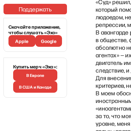
«Суд» решил, 
Поддержать
который помо
людоедом, н
репрессии, м
Скачайте приложение,
В авангарде
чтобы слушать «Эхо»
в обществе, 
Apple
Google
абсолютно н
агентах» — 
двигатель им
Купить мерч «Эха»:
следствие, и
В Европе
Для внесения
критериев, 
В США и Канаде
В моем обос
иностранным
«иноагентами
за то, что м
уровне, мен