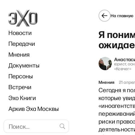
На главную
Я поним
Новости
ожида
Передачи
Мнения
Анастас
юрист, ос
Документы
«Ковчег»
Персоны
Мнения
21 апре
Встречи
Сегодня я п
Эхо Книги
которые уви
«иноагентств
Архив Эха Москвы
переживаний 
риски право
деятельности