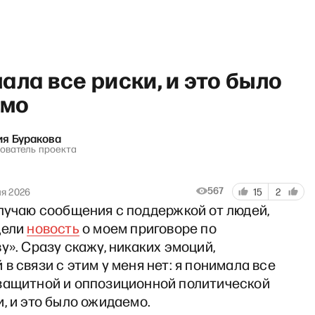
ала все риски, и это было
емо
ия Буракова
нователь проекта
Портрет дня: Григорий Явли
567
ля 2026
15
2
олучаю сообщения с поддержкой от людей,
дели
новость
о моем приговоре по
у». Сразу скажу, никаких эмоций,
в связи с этим у меня нет: я понимала все
защитной и оппозиционной политической
, и это было ожидаемо.