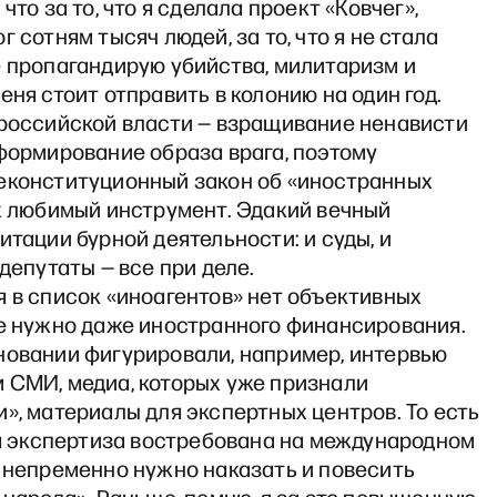
что за то, что я сделала проект «Ковчег»,
г сотням тысяч людей, за то, что я не стала
е пропагандирую убийства, милитаризм и
еня стоит отправить в колонию на один год.
 российской власти — взращивание ненависти
формирование образа врага, поэтому
еконституционный закон об «иностранных
их любимый инструмент. Эдакий вечный
итации бурной деятельности: и суды, и
 депутаты — все при деле.
 в список «иноагентов» нет объективных
не нужно даже иностранного финансирования.
новании фигурировали, например, интервью
 СМИ, медиа, которых уже признали
», материалы для экспертных центров. То есть
оя экспертиза востребована на международном
я непременно нужно наказать и повесить