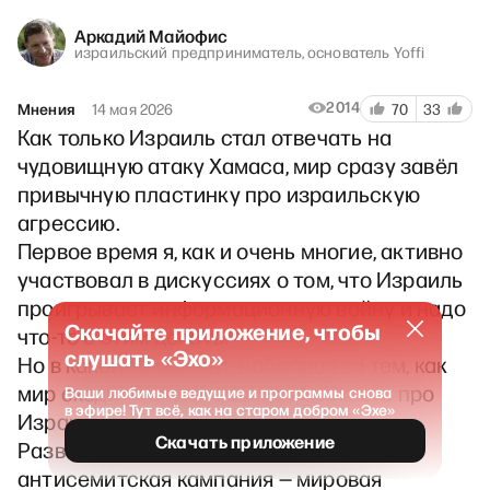
Аркадий Майофис
израильский предприниматель, основатель Yoffi
2014
Мнения
14 мая 2026
70
33
Как только Израиль стал отвечать на
чудовищную атаку Хамаса, мир сразу завёл
привычную пластинку про израильскую
агрессию.
Первое время я, как и очень многие, активно
участвовал в дискуссиях о том, что Израиль
проигрывает информационную войну и надо
Скачайте приложение, чтобы
что-то с этим делать.
слушать «Эхо»
Но в какой-то момент, наблюдая за тем, как
мир сходит с ума, я понял, что всё это про
Ваши любимые ведущие и программы снова
в эфире! Тут всё, как на старом добром «Эхе»
Израиль в последнюю очередь.
Скачать приложение
Развернувшаяся антиизраильская и
антисемитская кампания — мировая