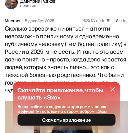
Дмитрий Гудков
политик
2037
Мнения
5 декабря 2025
51
8
Сколько веревочке ни виться – а почти
невозможно приличному и одновременно
публичному человеку (тем более политику) в
России в 2025-м не сесть. И так-то это всем
давно понятно – просто, когда дело касается
людей, которых знаешь лично… это как с
тяжелой болезнью родственника. Что бы ни
говорили врачи – до конца надеешься на
Скачайте приложение, чтобы
чудо.
слушать «Эхо»
Ваши любимые ведущие и программы снова
в эфире! Тут всё, как на старом добром «Эхе»
Скачать приложение