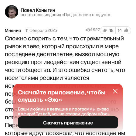
Павел Каныгин
основатель издания «Продолжение следует»
1927
Мнения
11 февраля 2025
48
14
Сложно спорить с тем, что стремительный
рывок влево, который происходил в мире
последнее десятилетие, вызвал мощную
реакцию противодействия существенной
части общества. И это ошибка считать, что
носителями реакции является
исключительно старшее поколение,
Скачайте приложение, чтобы
переставшее понимать, куда с такой
слушать «Эхо»
бешеной скоростью движется мир с его
стертыми границами, в котором страшно
Ваши любимые ведущие и программы снова
в эфире! Тут всё, как на старом добром «Эхе»
потеряться и потерять релевантность.
Скачать приложение
Перестали понимать и многие молодые,
которые вдруг осознали, что настоящее им