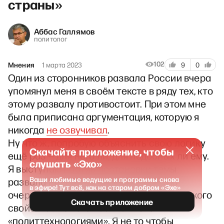
страны»
Аббас Галлямов
политолог
102
Мнения
1 марта 2023
9
0
Один из сторонников развала России вчера
упомянул меня в своём тексте в ряду тех, кто
этому развалу противостоит. При этом мне
была приписана аргументация, которую я
никогда
не озвучивал
.
Ну что ж, попробую объяснить свою логику
Скачайте приложение, чтобы
ещё раз — для него ли, для подобных ли ему.
слушать «Эхо»
Я выступаю против постановки темы
Ваши любимые ведущие и программы снова
развала России в повестку в первую
в эфире! Тут всё, как на старом добром «Эхе»
очередь по соображениям прагматического
Скачать приложение
свойства. Можете называть это
«политтехнологиями». Я не то чтобы