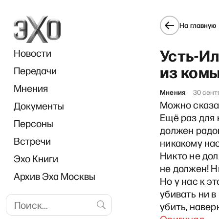
На главную
Усть-И
Новости
из ком
Передачи
Мнения
Мнения
30 сент
Можно сказа
Документы
«В раб
Ещё раз для 
Персоны
должен радов
Встречи
никакому на
Никто не дол
Эхо Книги
не должен! Н
Архив Эха Москвы
Но у нас к э
убивать ни в 
убить, наверн