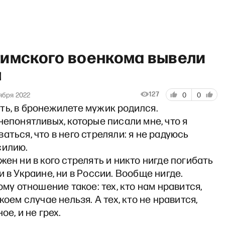
лимского военкома вывели
ы
127
ября 2022
0
0
ть, в бронежилете мужик родился.
очий полдень» с Матвеем Г
непонятливых, которые писали мне, что я
аться, что в него стреляли: я не радуюсь
силию.
жен ни в кого стрелять и никто нигде погибать
и в Украине, ни в России. Вообще нигде.
тому отношение такое: тех, кто нам нравится,
коем случае нельзя. А тех, кто не нравится,
ое, и не грех.