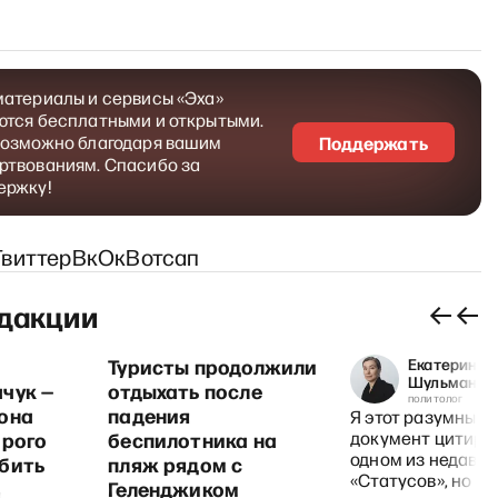
материалы и сервисы «Эха»
ются бесплатными и открытыми.
возможно благодаря вашим
Поддержать
ртвованиям. Спасибо за
ержку!
Твиттер
Вк
Ок
Вотсап
дакции
Туристы продолжили
Екатерина
Шульман
чук —
отдыхать после
политолог
она
падения
Я этот разумный
орого
беспилотника на
документ цитиро
одном из недавни
бить
пляж рядом с
«Статусов», но р
Геленджиком
а