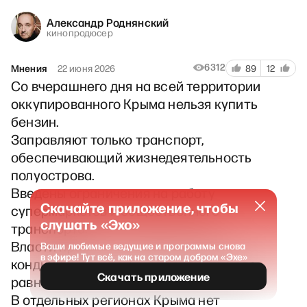
Александр Роднянский
кинопродюсер
6312
Мнения
22 июня 2026
89
12
Со вчерашнего дня на всей территории
оккупированного Крыма нельзя купить
бензин.
Заправляют только транспорт,
обеспечивающий жизнедеятельность
полуострова.
Введены ограничения на работу
Скачайте приложение, чтобы
супермаркетов и общественного
слушать «Эхо»
транспорта.
Власти просят жителей выключить
Ваши любимые ведущие и программы снова
в эфире! Тут всё, как на старом добром «Эхе»
кондиционеры, чтобы обеспечить более
Скачать приложение
равномерную загрузку энергосистемы.
В отдельных регионах Крыма нет