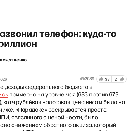
зазвонил телефон: куда-то
триллион
Алексашенко
 грянул Грэм»: Путин в бред
т
2089
2026
38
2
е доходы федерального бюджета в
ись
примерно на уровне мая (683 против 679
), хотя рублёвая налоговая цена нефти была на
ниже. «Парадокс» раскрывается просто:
ПИ, связанного с ценой нефти, было
ано снижением обратного акциза, который