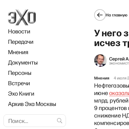
На главную
У него 
Новости
исчез 
Передачи
Мнения
Сергей 
Документы
«И
экономис
Персоны
Мнения
4 июля 
Встречи
Нефтегазовы
июне
оказал
Эхо Книги
млрд. рублей
Архив Эха Москвы
9 процентов 
снижение НД
компенсиров