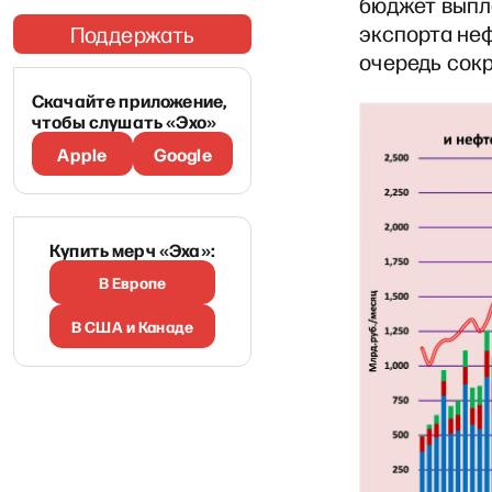
бюджет выпл
экспорта неф
Поддержать
очередь сок
Скачайте приложение,
чтобы слушать «Эхо»
Apple
Google
Купить мерч «Эха»:
В Европе
В США и Канаде