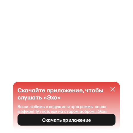
Скачайте приложение, чтобы
слушать «Эхо»
Ваши любимые ведущие и программы снова
в эфире! Тут всё, как на старом добром «Эхе»
404
Страница не найдена
.
Скачать приложение