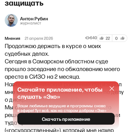
защищать
Антон Рубин
журналист
640
Мнения
21 апреля 2026
22
0
Продолжаю держать в курсе о моих
судебных делах.
Сегодня в Самарском областном суде
прошло заседание по обжалованию моего
ареста в СИЗО на 2 месяца.
Напомню, Ленинский районный суд избрал
Скачайте приложение, чтобы
мне меру пресечения в виде ареста по делу
слушать «Эхо»
о дискредитации армии РФ.
Ваши любимые ведущие и программы снова
Мы с адвокатом пошли обжаловать это
в эфире! Тут всё, как на старом добром «Эхе»
решение в областной суд. А вслед за нами
Скачать приложение
туда пришел и адвокат по назначению
(«государственный»), который мне нахер