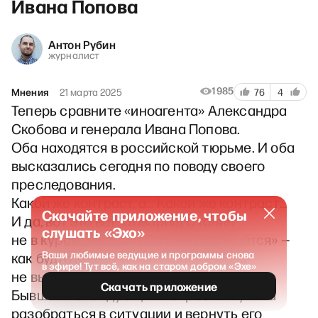
Ивана Попова
Антон Рубин
журналист
1985
Мнения
21 марта 2025
76
4
Теперь сравните «иноагента» Александра
Скобова и генерала Ивана Попова.
Оба находятся в российской тюрьме. И оба
высказались сегодня по поводу своего
преследования.
Какой же контраст, а… Какой же контраст…
Скачайте приложение, чтобы
И да, вот это вот «товарищ Сталин
слушать «Эхо»
не в курсе, товарищ Сталин разберётся» —
Ваши любимые ведущие и программы снова
как будто въелось уже в гены, ничем
в эфире! Тут всё, как на старом добром «Эхе»
не вытравишь…
Скачать приложение
Бывший командующий попросил Путина
разобраться в ситуации и вернуть его