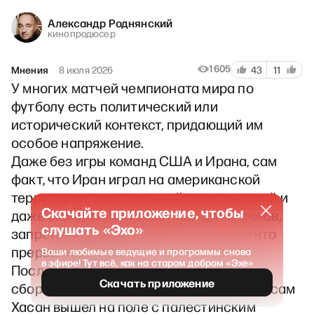
Александр Роднянский
кинопродюсер
1605
Мнения
8 июля 2026
43
11
У многих матчей чемпионата мира по
футболу есть политический или
исторический контекст, придающий им
особое напряжение.
Даже без игры команд США и Ирана, сам
факт, что Иран играл на американской
территории, имел сильный политический и
Скачайте приложение, чтобы
даже скандальный фон: визы для игроков,
слушать «Эхо»
запреты на въезд чиновников, только что
прерванная война…
Ваши любимые ведущие и программы снова
в эфире! Тут всё, как на старом добром «Эхе»
После победы над Австралией и выхода
Скачать приложение
сборной Египта в 1/8 тренер команды Хусам
Хасан вышел на поле с палестинским