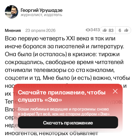
Георгий Урушадзе
журналист, издатель
3413
Мнения
23 апреля 2026
83
6
Всю первую четверть XXI века я так или
иначе боролся за писателей и литературу.
Она была (и осталась) в кризисе: тиражи
сокращались, свободное время читателей
отнимали телевизоры со ста каналами,
соцсети и тд. Мне было (и есть) важно, чтобы
настоящие писатели были всем известны и
Скачайте приложение, чтобы
их творчество было заметно.
слушать «Эхо»
Теперь с ужасом смотрю на плоды трудов.
Власть РФ к книгам относится очень
Ваши любимые ведущие и программы снова
в эфире! Тут всё, как на старом добром «Эхе»
серьёзно, боится их, чуть ли не каждую
Скачать приложение
неделю вносит писателей в список
иноагентов, некоторых объявляет