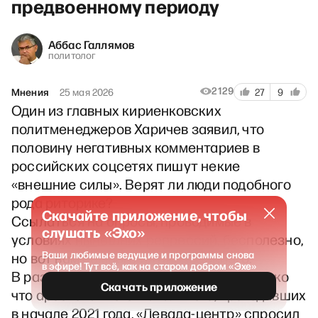
предвоенному периоду
Аббас Галлямов
политолог
2129
Мнения
25 мая 2026
27
9
Один из главных кириенковских
политменеджеров Харичев заявил, что
половину негативных комментариев в
российских соцсетях пишут некие
«внешние силы». Верят ли люди подобного
рода риторике?
Скачайте приложение, чтобы
Ссылаться на опросы, проводимые в
слушать «Эхо»
условиях нынешних репрессий, бесполезно,
Ваши любимые ведущие и программы снова
но вот вам немного из предвоенного.
в эфире! Тут всё, как на старом добром «Эхе»
В разгар выступлений в поддержку только
Скачать приложение
что арестованного Навального, проходивших
в начале 2021 года, «Левада-центр» спросил