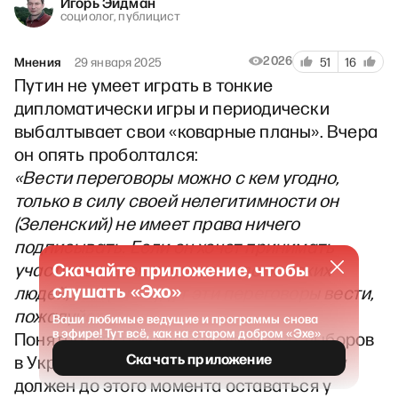
Игорь Эйдман
социолог, публицист
2026
Мнения
29 января 2025
51
16
Путин не умеет играть в тонкие
дипломатически игры и периодически
выбалтывает свои «коварные планы». Вчера
он опять проболтался:
«Вести переговоры можно с кем угодно,
только в силу своей нелегитимности он
(Зеленский) не имеет права ничего
подписывать. Если он хочет принимать
Скачайте приложение, чтобы
участие в переговорах, я выделю таких
слушать «Эхо»
людей, которые будут эти переговоры вести,
пожалуйста».
Ваши любимые ведущие и программы снова
в эфире! Тут всё, как на старом добром «Эхе»
Понятно, что пока не наступит мир, выборов
Скачать приложение
в Украине не будет. Зеленский по закону
должен до этого момента оставаться у