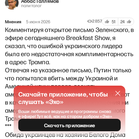
Аббас Галлямов
политолог
2857
Мнения
5 июня 2026
51
24
Комментируя открытое письмо Зеленского, в
эфире сегодняшнего Breakfast Show, я
сказал, что ошибкой украинского лидера
была его недостаточная комплиментарность
в адрес Трампа.
Отвечая на указанное письмо, Путин только
что попытался вбить между Украиной и
Америкой клин: первая, дескать,
Скачайте приложение, чтобы
американское оружие получать хочет, а вот
слушать «Эхо»
в качестве гаранта мирного соглашения ни
американскую администрацию, ни самого
Ваши любимые ведущие и программы снова
в эфире! Тут всё, как на старом добром «Эхе»
Трампа почему-то не приглашает.
Скачать приложение
***
Обида украинцев на хозяина Белого Дома