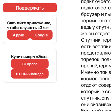
подключается
подключаетес
Поддержать
браузер и пы
терминал отп
Скачайте приложение,
ведь у спутн
чтобы слушать «Эхо»
же он отдаёт
Apple
Google
Спутник пер
есть вот так
представляю
Купить мерч «Эха»:
тарелок, по
В Европе
провайдерам
Именно так в
В США и Канаде
космос, попа
отдают соде
который, в с
спутник, спу
они оказыва
Без этой на