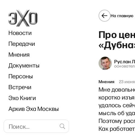
На главную
Про це
Новости
«Дубна
Передачи
Мнения
Руслан 
Документы
РЗВР
основател
Персоны
Мнения
23 июня
Встречи
Мне довольно
коротко изъя
Эхо Книги
удалось сей
Архив Эха Москвы
мысль об уда
Поэтому расп
Как работает