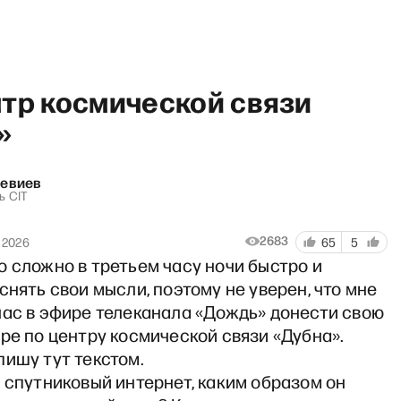
нтр космической связи
»
Левиев
Т с Антоном Рубиным и Даш
ь CIT
2683
 2026
65
5
 сложно в третьем часу ночи быстро и
снять свои мысли, поэтому не уверен, что мне
час в эфире телеканала «Дождь» донести свою
ре по центру космической связи «Дубна».
ишу тут текстом.
 спутниковый интернет, каким образом он