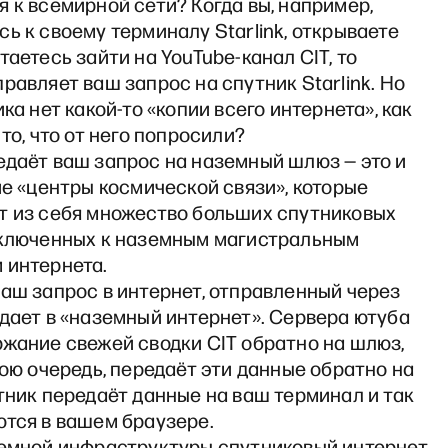
 к всемирной сети? Когда вы, например,
ь к своему терминалу Starlink, открываете
таетесь зайти на YouTube-канал CIT, то
равляет ваш запрос на спутник Starlink. Но
ика нет какой-то «копии всего интернета», как
 то, что от него попросили?
едаёт ваш запрос на наземный шлюз — это и
ие «центры космической связи», которые
т из себя множество больших спутниковых
дключенных к наземным магистральным
 интернета.
аш запрос в интернет, отправленный через
дает в «наземный интернет». Сервера ютуба
ржание свежей сводки CIT обратно на шлюз,
вою очередь, передаёт эти данные обратно на
тник передаёт данные на ваш терминал и так
ются в вашем браузере.
земной инфраструктуры спутниковый интернет