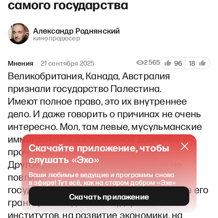
самого государства
Александр Роднянский
кинопродюсер
2565
Мнения
21 сентября 2025
96
18
Великобритания, Канада, Австралия
признали государство Палестина.
Имеют полное право, это их внутреннее
дело. И даже говорить о причинах не очень
интересно. Мол, там левые, мусульманские
иммигранты, электоральное давление и
Скачайте приложение, чтобы
проч.
слушать «Эхо»
Другое дело, что это решение никак не
Ваши любимые ведущие и программы снова
повлияет на существование самого
в эфире! Тут всё, как на старом добром «Эхе»
государства Палестина. На определение его
Скачать приложение
границ, на создание государственных
институтов, на развитие экономики, на