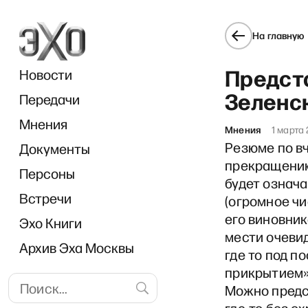
На главную
Предст
Новости
Зеленс
Передачи
Мнения
Мнения
1 марта
Резюме по вч
Документы
«
прекращению 
Персоны
будет означа
Встречи
(огромное чи
его виновник
Эхо Книги
мести очеви
Архив Эха Москвы
где то под п
прикрытием»,
Можно предс