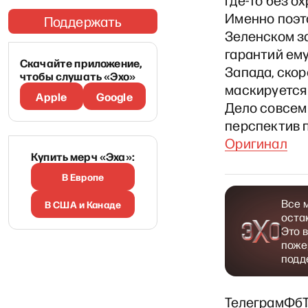
где-то без о
Именно поэт
Поддержать
Зеленском з
гарантий ему
Скачайте приложение,
Запада, скор
чтобы слушать «Эхо»
маскируется 
Apple
Google
Дело совсем 
перспектив п
Оригинал
Купить мерч «Эха»:
В Европе
Все 
В США и Канаде
оста
Это 
поже
подд
Телеграм
Фб