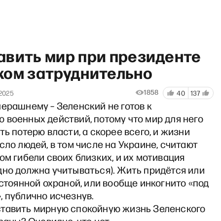
авить мир при президенте
ком затруднительно
1858
 2025
40
137
ерашнему – Зеленский не готов к
Текущий момент» с Виктором
военных действий, потому что мир для него
ть потерю власти, а скорее всего, и жизни
сло людей, в том числе на Украине, считают
ом гибели своих близких, и их мотивация
дно должна учитываться). Жить придётся или
остоянной охраной, или вообще инкогнито «под
 публично исчезнув.
тавить мирную спокойную жизнь Зеленского