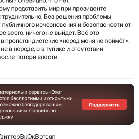
храны? Очевидно, что нет.
ому представить мир при президенте
атруднительно. Без решения проблемы
 публичного исчезновения и безопасности от
ее всего, ничего не выйдет. Всё это
в пропагандистские «народ меня не поймёт».
не в народе, а в тупике и отсутствии
осле потери власти.
материалы и сервисы «Эха»
ются бесплатными и открытыми.
возможно благодаря вашим
Поддержать
ртвованиям. Спасибо за
ержку!
Твиттер
Вк
Ок
Вотсап