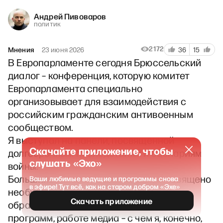
Андрей Пивоваров
политик
2172
Мнения
23 июня 2026
36
15
В Европарламенте сегодня Брюссельский
диалог – конференция, которую комитет
Европарламента специально
организовывает для взаимодействия с
российским гражданским антивоенным
сообществом.
Я выступал на панели, посвященной
Скачайте приложение, чтобы
долгосрочным последствиям и сценариям
слушать «Эхо»
войны.
Большинство выступлений было посвящено
Ваши любимые ведущие и программы снова
в эфире! Тут всё, как на старом добром «Эхе»
необходимости поддержки Европой
Скачать приложение
образовательных и правозащитных
программ, работе медиа – с чем я, конечно,