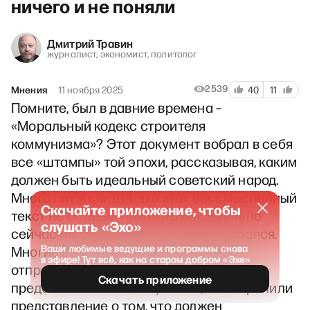
ничего и не поняли
Дмитрий Травин
журналист, экономист, политолог
2539
Мнения
11 ноября 2025
40
11
Помните, был в давние времена –
«Моральный кодекс строителя
коммунизма»? Этот документ вобрал в себя
все «штампы» той эпохи, рассказывая, каким
должен быть идеальный советский народ.
Много лет я считал, что этот бессмысленный
Скачайте приложение, чтобы
текст не оставил никакого наследия, но
слушать «Эхо»
сейчас понимаю, сколь сильно ошибался.
Ваши любимые ведущие и программы снова
Многие воспитанные в СССР люди
в эфире! Тут всё, как на старом добром «Эхе»
отправили на интеллектуальную свалку
Скачать приложение
представление о коммунизме, но сохранили
представление о том, что должен