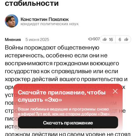
стабильности
Константин Пахалюк
кандидат политических наук
907
Мнения
5 июня 2025
16
6
Войны порождают общественную
истеричность, особенно если они не
воспринимаются гражданами воюющего
государства как справедливые или если
характер действий вашего правительства и
армии далек от разделяемых нормативных
Скачайте приложение, чтобы
установок, и вы на это никак не можете
слушать «Эхо»
повлиять. Умение сочувствовать чужим
Ваши любимые ведущие и программы снова
страданиям – важно; но Зонтаг и Арендт не
в эфире! Тут всё, как на старом добром «Эхе»
писали о том, как оно может порождать
Скачать приложение
истеричность, ведь для них вопрос о
должном действии на своем уровне не стоял