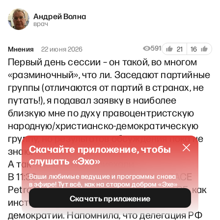
Андрей Волна
врач
591
Мнения
22 июня 2026
21
16
Первый день сессии – он такой, во многом
«разминочный», что ли. Заседают партийные
группы (отличаются от партий в странах, не
путать!), я подавал заявку в наиболее
близкую мне по духу правоцентристскую
народную/христианско-демократическую
группу, но результатов обсуждения пока не
Скачайте приложение, чтобы
знаю.
слушать «Эхо»
А так – не все ещё приехали.
В 11:30 открыла сессию Президент ПАСЕ
Ваши любимые ведущие и программы снова
в эфире! Тут всё, как на старом добром «Эхе»
Petra Bayr. Говорила и о важности ПАСЕ, как
Скачать приложение
института, и о правах человека, о
демократии. Напомнила, что делегация РФ