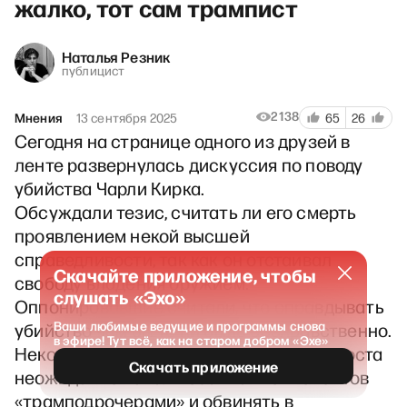
жалко, тот сам трампист
Наталья Резник
публицист
2138
Мнения
13 сентября 2025
65
26
Сегодня на странице одного из друзей в
ленте развернулась дискуссия по поводу
убийства Чарли Кирка.
Обсуждали тезис, считать ли его смерть
проявлением некой высшей
справедливости, так как он отстаивал
Скачайте приложение, чтобы
свободу владения оружием.
слушать «Эхо»
Оппонировавшие считали, что оправдывать
Ваши любимые ведущие и программы снова
убийство чем бы то ни было безнравственно.
в эфире! Тут всё, как на старом добром «Эхе»
Некоторые единомышленники автора поста
Скачать приложение
неожиданно начали обзывать оппонентов
«трамподрочерами» и обвинять в