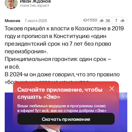
Иван Жданов
политик, юрист
1550
Мнения
7 июля 2026
36
7
Токаев пришёл к власти в Казахстане в 2019
году и прописал в Конституцию «один
президентский срок на 7 лет без права
переизбрания».
Принципиальная гарантия: один срок —
и всё.
В 2024-м он даже говорил, что это правило
«больше никогда не изменится».
Скачайте приложение, чтобы
слушать «Эхо»
Ваши любимые ведущие и программы снова
в эфире! Тут всё, как на старом добром «Эхе»
Скачать приложение