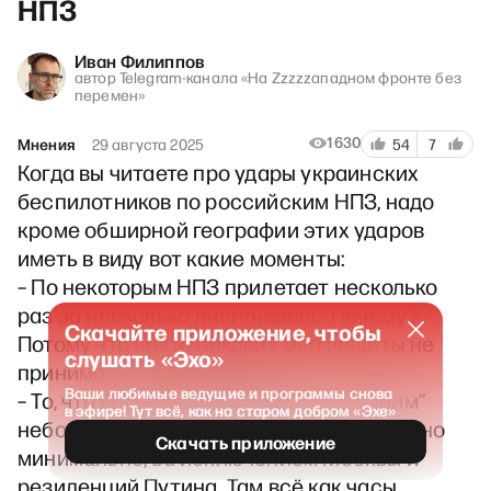
НПЗ
Иван Филиппов
автор Telegram-канала «На Zzzzzападном фронте без
перемен»
1630
Мнения
29 августа 2025
54
7
Когда вы читаете про удары украинских
беспилотников по российским НПЗ, надо
кроме обширной географии этих ударов
иметь в виду вот какие моменты:
– По некоторым НПЗ прилетает несколько
раз за несколько дней/недель. Почему?
Скачайте приложение, чтобы
Потому что никто никаких мер защиты не
слушать «Эхо»
принимал и не принимает.
Ваши любимые ведущие и программы снова
– То, что называется “малым” и “средним”
в эфире! Тут всё, как на старом добром «Эхе»
небом, защищено над Россией абсолютно
Скачать приложение
минимально, за исключением Москвы и
резиденций Путина. Там всё как часы