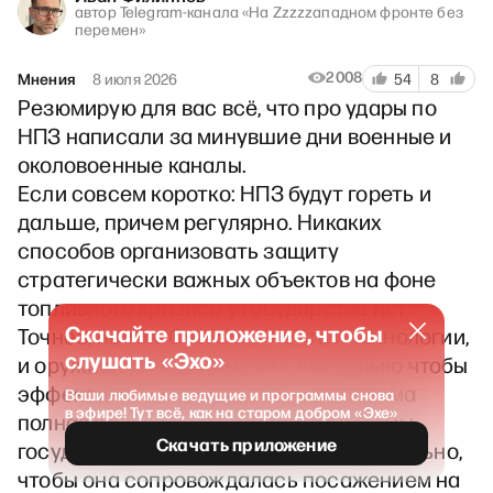
автор Telegram-канала «На Zzzzzападном фронте без
перемен»
2008
Мнения
8 июля 2026
54
8
Резюмирую для вас всё, что про удары по
НПЗ написали за минувшие дни военные и
околовоенные каналы.
Если совсем коротко: НПЗ будут гореть и
дальше, причем регулярно. Никаких
способов организовать защиту
стратегически важных объектов на фоне
топливного кризиса у государства нет.
Скачайте приложение, чтобы
Точнее, не так. Они есть — есть и технологии,
слушать «Эхо»
и оружие, даже кадры есть, вот только чтобы
эффективно их применять, необходима
Ваши любимые ведущие и программы снова
в эфире! Тут всё, как на старом добром «Эхе»
полная радикальная реформа системы
Скачать приложение
государственного управления. Желательно,
чтобы она сопровождалась посажением на