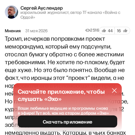
Сергей Ауслендер
израильский журналист, автор ТГ-канала «Война с
Ордой»
2516
Мнения
31 мая 2026
44
16
Трамп, исчеркав поправками проект
меморандума, который ему подсунули,
отослал бумагу обратно с более жесткими
требованиями. Не хотите по-плохому, будет
еще хуже. Но это было понятно. Вообще не
факт, что иранцы этот “проект” видели, а не
нарисовали его в Исламабаде, где прям
Скачайте приложение, чтобы
неймется стать успешными посредниками.
слушать «Эхо»
Но главный облом ожидал иранцев в Катаре,
куда они отправились с чемоданами для 12
Ваши любимые ведущие и программы снова
в эфире! Тут всё, как на старом добром «Эхе»
млрд, которые по их собственному
Скачать приложение
заблуждению, должны были им там
немедленно выдать. Катарцы, в чьих банках