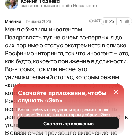
Ксения Фадеева
экс-глава томского штаба Навального
447
Мнения
19 июня 2026
25
4
Меня объявили иноагентом.
Поздравлять тут не с чем: во-первых, я до
сих пор имею статус экстремиста в списке
Росфинмониторинга, так что иноагент — это,
как будто, какое-то понижение в должности.
Во-вторых, так или иначе, это
уничижительный статус, которым режим
«клеймит» своих оппонентов. Для людей,
Скачайте приложение, чтобы
которые получают это клеймо внутри
слушать «Эхо»
России, статус иноагента становится
настоящей катастрофой: зарабатывать
Ваши любимые ведущие и программы снова
в эфире! Тут всё, как на старом добром «Эхе»
деньги практически нереально + он ведёт к
Скачать приложение
уголовке.
В связи с чем произошло включение, не