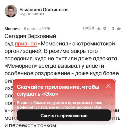
Елизавета Осетинская
журналистка
628
Мнения
9 апреля 2026
31
3
Сегодня Верховный
суд
признал
«Мемориал» экстремистской
организацией. В режиме закрытого
заседания, куда не пустили даже адвоката.
«Мемориал» всегда вызывал у власти
особенное раздражение – даже куда более
сильное, чем ФБК. В том числе потому, что
Скачайте приложение, чтобы
избавиться от него было тоже гораздо
слушать «Эхо»
сложнее. ФБК для Путина – это понятный
политический враг. А если враг, то можно
Ваши любимые ведущие и программы снова
в эфире! Тут всё, как на старом добром «Эхе»
уничтожить его привычными утилитарными
Скачать приложение
методами: буквально растоптать, запретить
и переехать танком.