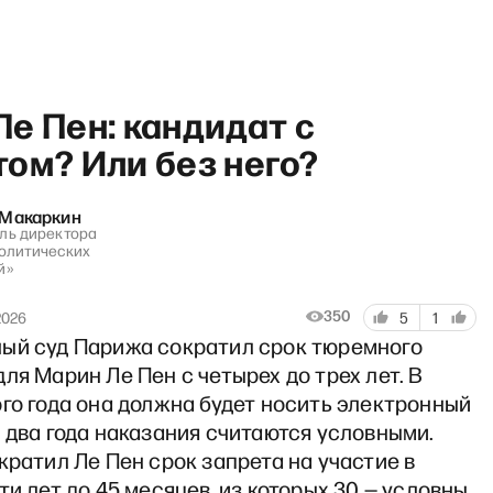
е Пен: кандидат с
ом? Или без него?
 Макаркин
ль директора
ского. Трамп, где Patriot?!
олитических
й»
350
2026
5
1
ый суд Парижа сократил срок тюремного
ля Марин Ле Пен с четырех до трех лет. В
го года она должна будет носить электронный
 два года наказания считаются условными.
кратил Ле Пен срок запрета на участие в
ти лет до 45 месяцев, из которых 30 — условны.