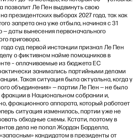
а позволит Ле Пен выдвинуть свою
на президентских выборах 2027 года, так как
того запрета она уже отбыла, начиная с 31
го — даты вынесения первоначального
ого приговора.
 года суд первой инстанции признал Ле Пен
 делу о фиктивном найме помощников в
нте – оплачиваемые из бюджета ЕС
фактически занимались партийными делами
анции. Такая ситуация была актуальна, когда у
ого объединения» — партии Ле Пен — не было
 фракции в Национальном собрании и,
о, фракционного аппарата, который работает
еперь ситуация изменилась, партии уже не
овать обходные схемы. Кстати, поэтому в
антов дела не попал Жордан Барделла,
 «запасным» кандидатом в президенты от