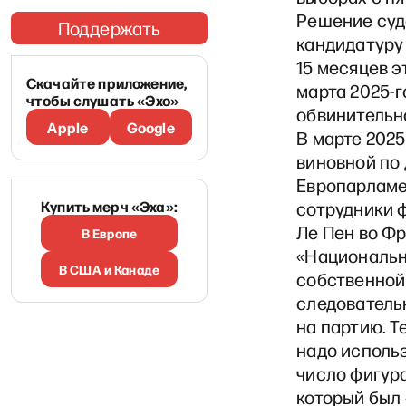
Решение суд
Поддержать
кандидатуру 
15 месяцев э
Скачайте приложение,
марта 2025-
чтобы слушать «Эхо»
обвинительн
Apple
Google
В марте 2025
виновной по
Европарламе
Купить мерч «Эха»:
сотрудники 
Ле Пен во Фр
В Европе
«Национальн
В США и Канаде
собственной
следовательн
на партию. Т
надо использ
число фигур
который был