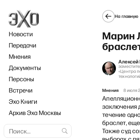
На главную
Марин Л
Новости
браслет
Передачи
Мнения
Алексей
заместите
Документы
к дней: итог операции Зелен
«Центра п
технологи
Персоны
Встречи
Мнения
8 июля 
Апелляционн
Эхо Книги
заключения д
Архив Эха Москвы
течение одно
браслет, еще
Также суд со
выборах с пя