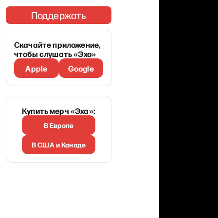
Поддержать
Скачайте приложение,
чтобы слушать «Эхо»
Apple
Google
Купить мерч «Эха»:
В Европе
В США и Канаде