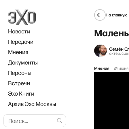
На главную
Малень
Новости
Передачи
Семён С
Мнения
актер, сц
Документы
«Ос
Мнения
24 июня
Персоны
Встречи
Эхо Книги
Архив Эха Москвы