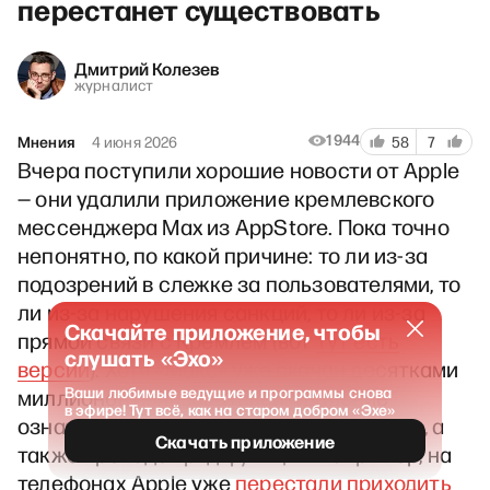
перестанет существовать
Дмитрий Колезев
журналист
1944
Мнения
4 июня 2026
58
7
Вчера поступили хорошие новости от Apple
— они удалили приложение кремлевского
мессенджера Max из AppStore. Пока точно
непонятно, по какой причине: то ли из-за
подозрений в слежке за пользователями, то
ли из-за нарушения санкций, то ли из-за
Скачайте приложение, чтобы
прямой связи с Кремлем (вот
тут есть
слушать «Эхо»
версии
). Хотя «Макс» уже скачан десятками
Ваши любимые ведущие и программы снова
миллионов пользователей, удаление
в эфире! Тут всё, как на старом добром «Эхе»
означает, что он не сможет обновляться, а
Скачать приложение
также пропадет ряд функций: например, на
телефонах Apple уже
перестали приходить