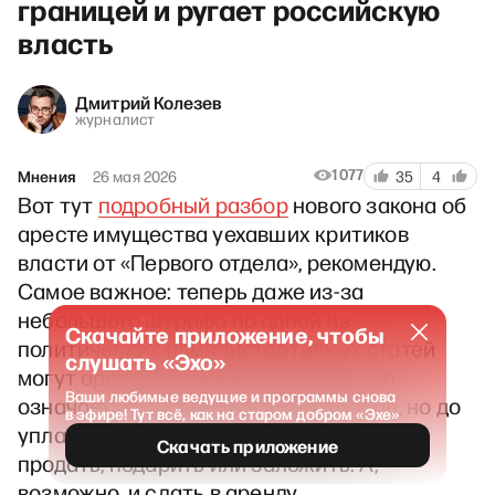
границей и ругает российскую
власть
Дмитрий Колезев
журналист
1077
Мнения
26 мая 2026
35
4
Вот тут
подробный разбор
нового закона об
аресте имущества уехавших критиков
власти от «Первого отдела», рекомендую.
Самое важное: теперь даже из-за
небольшого штрафа по одной из
Скачайте приложение, чтобы
политических административных статей
слушать «Эхо»
могут арестовать квартиру. Арест не
Ваши любимые ведущие и программы снова
означает отчуждение или выселение, но до
в эфире! Тут всё, как на старом добром «Эхе»
уплаты штрафа квартиру нельзя будет
Скачать приложение
продать, подарить или заложить. А,
возможно, и сдать в аренду.