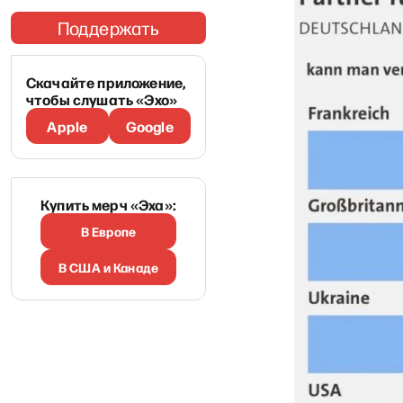
Поддержать
Скачайте приложение,
чтобы слушать «Эхо»
Apple
Google
Купить мерч «Эха»:
В Европе
В США и Канаде