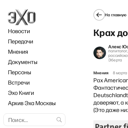
На главную
Крах д
Новости
Передачи
Алекс Ю
Мнения
политолог
российск
Эберта
Документы
«И 
Персоны
Мнения
8 марта
Pax America
Встречи
Фантастичес
Эхо Книги
Deutschland
доверяют, а к
Архив Эха Москвы
(Это даже ни