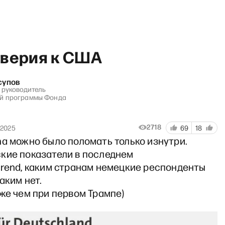
оверия к США
супов
, руководитель
ой программы Фонда
грянул Грэм»: Что подгорает
2718
 2025
69
18
na можно было поломать только изнутри.
кие показатели в последнем
trend, каким странам немецкие респонденты
аким нет.
же чем при первом Трампе)