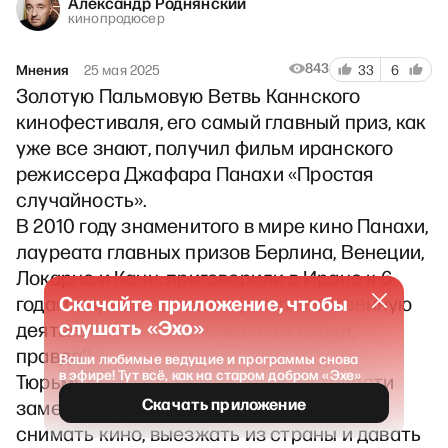
Александр Роднянский
кинопродюсер
843
Мнения
25 мая 2025
33
6
Золотую Пальмовую Ветвь Каннского
кинофестиваля, его самый главный приз, как
уже все знают, получил фильм иранского
режиссера Джафара Панахи «Простая
случайность».
В 2010 году знаменитого в мире кино Панахи,
лауреата главных призов Берлина, Венеции,
Локарно и Канн, приговорили в Иране к 6
Скачайте приложение, чтобы
годам тюрьмы за «антиправительственную
слушать «Эхо»
деятельность». Знакомые нам сроки,
правда?
Ваши любимые ведущие и программы снова
в эфире! Тут всё, как на старом добром «Эхе»
Тюрьму «милосердные» иранские власти
Скачать приложение
заменили домашним арестом, запретив
снимать кино, выезжать из страны и давать