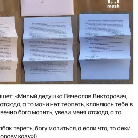
ишет: «Милый дедушка Вячеслав Викторович,
отсюда, а то мочи нет терпеть, кланяюсь тебе в
 вечно бога молить, увези меня отсюда, а то
абак тереть, богу молиться, а если что, то секи
орову козу»))