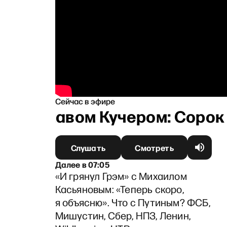
Сейчас в эфире
аниславом Кучером: Сорок дн
Слушать
Смотреть
Далее
в
07:05
«И грянул Грэм» с Михаилом
Касьяновым: «Теперь скоро,
я объясню». Что с Путиным? ФСБ,
Мишустин, Сбер, НПЗ, Ленин,