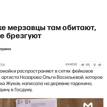
же мерзавцы там обитают,
не брезгуют
Ларина
«Хочу сказать. Ларина» со Ст
т
4038
2026
115
9
помойки распространяют в сетях фейковое
 артиста Назарова Ольги Васильевой, которое
ька Жуков, написала на деревню гадюкино,
ину в Госдуму.