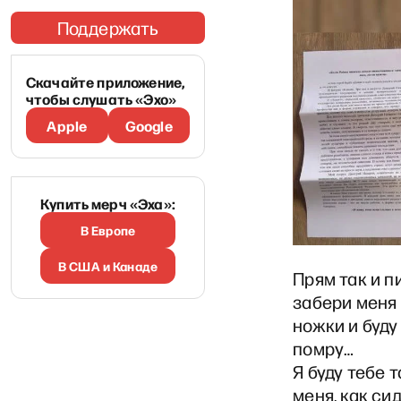
Поддержать
Скачайте приложение,
чтобы слушать «Эхо»
Apple
Google
Купить мерч «Эха»:
В Европе
В США и Канаде
Прям так и п
забери меня 
ножки и буду
помру…
Я буду тебе т
меня, как сид