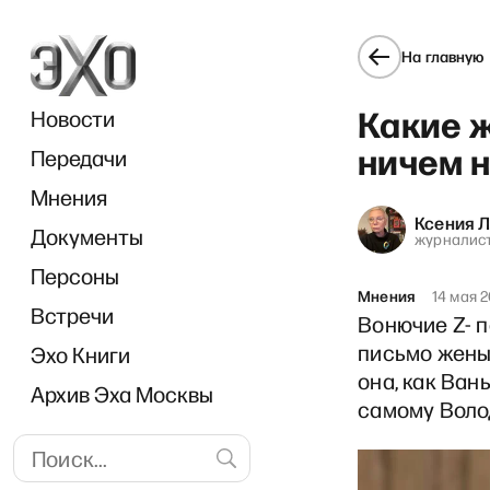
На главную
Какие 
Новости
ничем 
Передачи
Мнения
Ксения 
Документы
журналис
Персоны
Мнения
14 мая 
Встречи
Вонючие Z- 
письмо жены
Эхо Книги
она, как Ван
Архив Эха Москвы
самому Волод