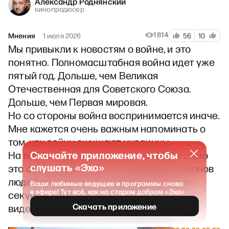
Александр Роднянский
кинопродюсер
1814
Мнения
1 июля 2026
56
10
Мы привыкли к новостям о войне, и это
понятно. Полномасштабная война идет уже
пятый год. Дольше, чем Великая
Отечественная для Советского Союза.
Дольше, чем Первая мировая.
Но со стороны война воспринимается иначе.
Мне кажется очень важным напоминать о
том, как войну ощущают украинцы.
Скачайте приложение, чтобы
На видео «прилет» в Запорожье. Уже само
слушать «Эхо»
это слово – «прилет» – стало для миллионов
людей обыденностью. Но поставьте на
Ваши любимые ведущие и программы снова
в эфире! Тут всё, как на старом добром «Эхе»
секунду себя на место человека, чей
Скачать приложение
видеорегистратор снял это видео.