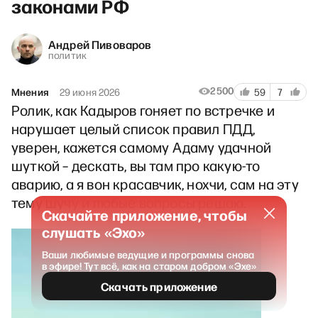
законами РФ
Андрей Пивоваров
политик
2500
Мнения
29 июня 2026
59
7
Ролик, как Кадыров гоняет по встречке и
нарушает целый список правил ПДД,
уверен, кажется самому Адаму удачной
шуткой – дескать, вы там про какую-то
аварию, а я вон красавчик, нохчи, сам на эту
тему шучу и любые вопросы решаю.
Скачайте приложение, чтобы
слушать «Эхо»
Ваши любимые ведущие и программы снова
в эфире! Тут всё, как на старом добром «Эхе»
Скачать приложение