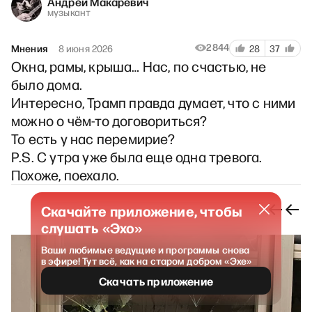
Андрей Макаревич
музыкант
2844
Мнения
8 июня 2026
28
37
Окна, рамы, крыша… Нас, по счастью, не
было дома.
Интересно, Трамп правда думает, что с ними
можно о чём-то договориться?
То есть у нас перемирие?
P.S. С утра уже была еще одна тревога.
Похоже, поехало.
Скачайте приложение, чтобы
слушать «Эхо»
Ваши любимые ведущие и программы снова
в эфире! Тут всё, как на старом добром «Эхе»
Скачать приложение