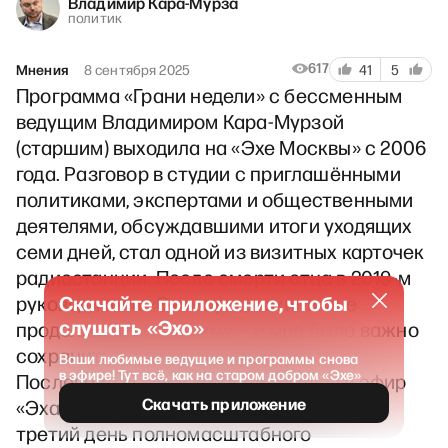
Владимир Кара-Мурза
политик
617
Мнения
8 сентября 2025
41
5
Программа «Грани недели» с бессменным
ведущим Владимиром Кара-Мурзой
(старшим) выходила на «Эхе Москвы» с 2006
года. Разговор в студии с приглашёнными
политиками, экспертами и общественными
деятелями, обсуждавшими итоги уходящих
семи дней, стал одной из визитных карточек
радиостанции. После смерти отца в 2019-м
Скачайте приложение, чтобы
руководители «Эха» предложили мне
слушать «Эхо»
продолжить программу — и мне было важно
сохранить её привычный формат.
Ваши любимые ведущие и программы снова
в эфире! Тут всё, как на старом добром «Эхе»
Последний выпуск «Граней» вышел в эфир
Скачать приложение
«Эха Москвы» 26 февраля 2022 года, на
третий день полномасштабного