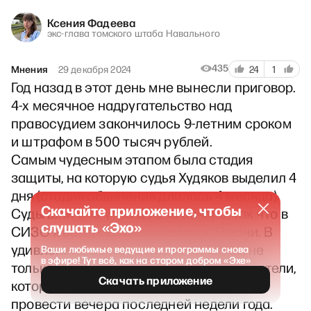
Ксения Фадеева
экс-глава томского штаба Навального
435
Мнения
29 декабря 2024
24
1
Год назад в этот день мне вынесли приговор.
4-х месячное надругательство над
правосудием закончилось 9-летним сроком
и штрафом в 500 тысяч рублей.
Самым чудесным этапом была стадия
защиты, на которую судья Худяков выделил 4
дня (стадия обвинения длилась 4 месяца).
Скачайте приложение, чтобы
Суды шли с 10 утра до 9-10 вечера, так что в
слушать «Эхо»
СИЗО я возвращалась ближе к 12 ночи. В
удивлении от такого ускорения были не
Ваши любимые ведущие и программы снова
в эфире! Тут всё, как на старом добром «Эхе»
только мы с адвокатами, но и гособвинители,
Скачать приложение
которые явно планировали по-другому
провести вечера последней недели года.