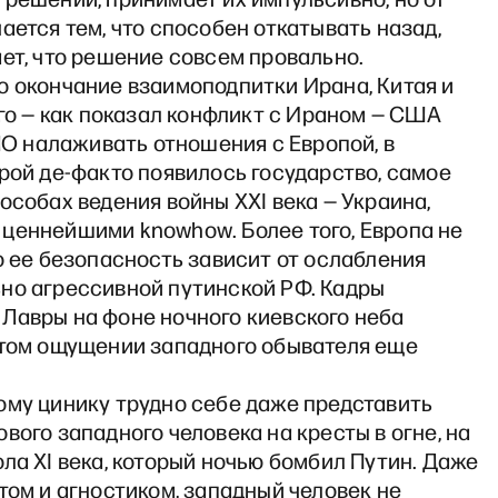
ается тем, что способен откатывать назад,
ет, что решение совсем провально.
о окончание взаимоподпитки Ирана, Китая и
ого — как показал конфликт с Ираном — США
налаживать отношения с Европой, в
рой де-факто появилось государство, самое
особах ведения войны XXI века — Украина,
ценнейшими knowhow. Более того, Европа не
о ее безопасность зависит от ослабления
но агрессивной путинской РФ. Кадры
Лавры на фоне ночного киевского неба
этом ощущении западного обывателя еще
ому цинику трудно себе даже представить
вого западного человека на кресты в огне, на
ла XI века, который ночью бомбил Путин. Даже
том и агностиком, западный человек не