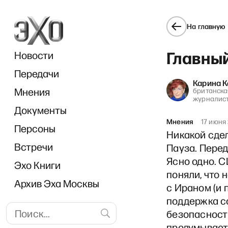
На главную
Главны
Новости
Передачи
Карина 
Мнения
британска
журналис
Документы
Carne
Мнения
17 июня
Персоны
Никакой сдел
Встречи
Пауза. Пере
Ясно одно. 
Эхо Книги
поняли, что 
Архив Эха Москвы
с Ираном (и 
поддержка с
безопасности
продумывает 