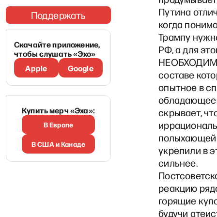
Путина отлич
Поддержать
когда понима
Трампу нужн
Скачайте приложение,
РФ, а для эт
чтобы слушать «Эхо»
НЕОБХОДИМО 
Apple
Google
составе кото
опытное в сп
обладающее 
Купить мерч «Эха»:
скрывает, чт
иррациональ
В Европе
полыхающей 
В США и Канаде
укрепили в 
сильнее.
Постсоветск
реакцию рядо
горящие купо
будучи атеис