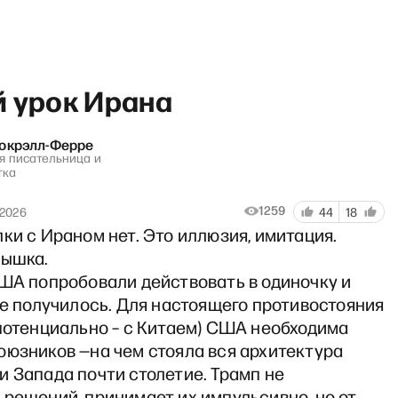
й урок Ирана
Кокрэлл-Ферре
я писательница и
тка
gie Politika. Никита Смагин
1259
 2026
44
18
ки с Ираном нет. Это иллюзия, имитация.
дышка.
США попробовали действовать в одиночку и
не получилось. Для настоящего противостояния
потенциально – с Китаем) США необходима
оюзников —на чем стояла вся архитектура
 Запада почти столетие. Трамп не
решений, принимает их импульсивно, но от