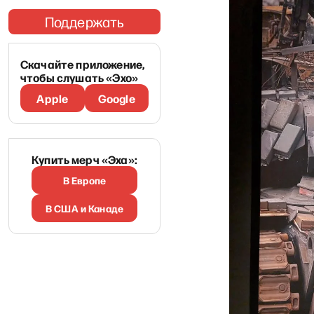
Поддержать
Скачайте приложение,
чтобы слушать «Эхо»
Apple
Google
Купить мерч «Эха»:
В Европе
В США и Канаде