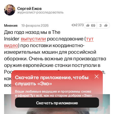
Сергей Ежов
журналист-расследователь
2373
Мнения
19 февраля 2026
69
3
Два года назад мы в The
Insider
выпустили
расследование (
тут
видео
) про поставки координатно-
измерительных машин для российской
оборонки. Очень важные для производства
оружия европейские станки поступали в
Россию через фирму «Сонатек». А она уже,
Скачайте приложение, чтобы
как мы выяснили, была подрядчиком 18
слушать «Эхо»
военных заводов.
Ваши любимые ведущие и программы снова
в эфире! Тут всё, как на старом добром «Эхе»
Скачать приложение