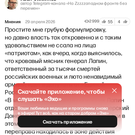
автор Telegram-канала «На Zzzzzападном фронте без
перемен»
2999
Мнения
29 апреля 2026
55
4
Простите мне грубую формулировку,
но давно власть так откровенно и с таким
удовольствием не ссала на лица
«патриотам», как вчера, когда выяснилось,
что кровавый мясник генерал Лапин,
ответственный за тысячи смертей
российских военных и люто ненавидимый
армией, идет в депутаты от «Единой
Скачайте приложение, чтобы
России». Это прямо мощь.
слушать «Эхо»
«В мае 2022 года генерал-полковник Лапин
отдал приказ форсировать речку Северский
Ваши любимые ведущие и программы снова
в эфире! Тут всё, как на старом добром «Эхе»
Донец в Луганской области. Ширина реки в
Скачать приложение
этом месте достигала 100 метров, а
переправа находилась в зоне действия