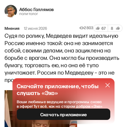
Аббас Галлямов
политолог
2803
Мнения
12 июня 2026
67
8
Судя по ролику, Медведев видит идеальную
Россию именно такой: она не занимается
собой, своими делами, она зациклена на
борьбе с врагом. Она могла бы производить
бумагу, торговать ею, но она её тупо
уничтожает. Россия по Медведеву – это не
производитель, это разрушитель.
Скачайте приложение, чтобы
слушать «Эхо»
Ваши любимые ведущие и программы снова
в эфире! Тут всё, как на старом добром «Эхе»
Скачать приложение