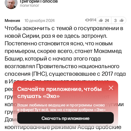
Григорий Голосов
политолог
914
Мнения
10 декабря 2024
24
3
Чтобы закончить с темой о госуправлении в
новой Сирии, раз я ее здесь затронул.
Постепенно становится ясно, что новым
премьером, скорее всего, станет Мохаммед
Башир, который с начала этого года
возглавлял Правительство национального
спасения (ПНС), существовавшее с 2017 года
в Идлибе. Это отражает политическую
Скачайте приложение, чтобы
реальность в том смысле, что идлибская
слушать «Эхо»
группировка с очевидностью обладает
колоссальным преимуществом над другими
Ваши любимые ведущие и программы снова
в эфире! Тут всё, как на старом добром «Эхе»
группами, участвовавшими во взятии
Скачать приложение
Дамаска. С юга в Дамаск вошли ранее
кооптированные режимом Асада арабские