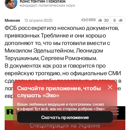
Константин Пахалюк
кандидат политических наук
2889
Мнения
13 апреля 2025
30
8
ФСБ рассекретила несколько документов,
привязанных Треблинке и они хорошо
дополняют то, что мы готовили вмести с
Михаилом Эдельштейном, Леонидом
Терушкиным, Сергеем Романовым.
В документах как раз и говорится про
еврейскую трагедию, но официальные СМИ
сделали все, чтобы представить трагедию в
Скачайте приложение, чтобы
лагерях смерти как общеевропейскую, а не
слушать «Эхо»
еврейскую.
Ваши любимые ведущие и программы снова
в эфире! Тут всё, как на старом добром «Эхе»
Скачать приложение